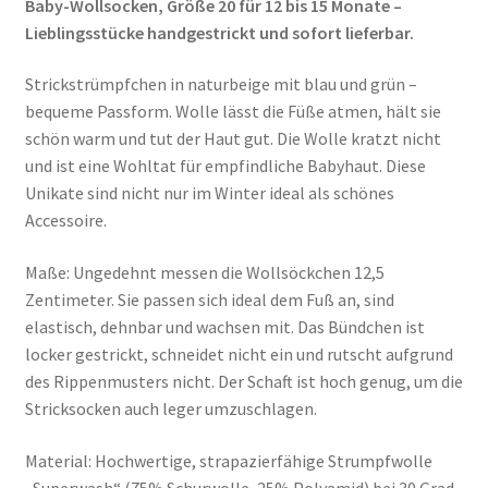
Baby-Wollsocken, Größe 20 für 12 bis 15 Monate –
Lieblingsstücke handgestrickt und sofort lieferbar.
Strickstrümpfchen in naturbeige mit blau und grün –
bequeme Passform. Wolle lässt die Füße atmen, hält sie
schön warm und tut der Haut gut. Die Wolle kratzt nicht
und ist eine Wohltat für empfindliche Babyhaut. Diese
Unikate sind nicht nur im Winter ideal als schönes
Accessoire.
Maße: Ungedehnt messen die Wollsöckchen 12,5
Zentimeter. Sie passen sich ideal dem Fuß an, sind
elastisch, dehnbar und wachsen mit. Das Bündchen ist
locker gestrickt, schneidet nicht ein und rutscht aufgrund
des Rippenmusters nicht. Der Schaft ist hoch genug, um die
Stricksocken auch leger umzuschlagen.
Material: Hochwertige, strapazierfähige Strumpfwolle
„Superwash“ (75% Schurwolle, 25% Polyamid) bei 30 Grad