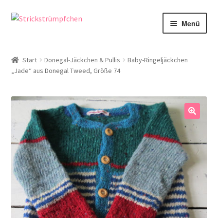
Zur
Zum
Menü
Navigation
Inhalt
springen
springen
Shop
Start
Donegal-Jäckchen & Pullis
Baby-Ringeljäckchen
„Jade“ aus Donegal Tweed, Größe 74
Babysöckchen
Donegal-Jäckchen & Pullis
Spielhosen & Mützen
🔍
Karten
Über Strickstrümpfchen
Service