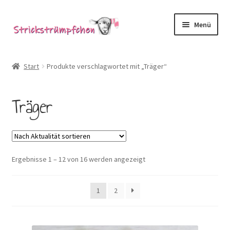
Zur
Zum
Menü
Navigation
Inhalt
springen
springen
Shop
Start
Produkte verschlagwortet mit „Träger“
Babysöckchen
Träger
Donegal-Jäckchen & Pullis
Spielhosen & Mützen
Nach
Ergebnisse 1 – 12 von 16 werden angezeigt
Karten
Aktualität
sortiert
Über Strickstrümpfchen
1
2
Service