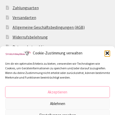
Zahlungsarten
Versandarten
Allgemeine Geschäftsbedingungen (AGB)
Widerrufsbelehrung
Datenschutzerklärung
Cookie-Zustimmung verwalten
Impressum
Um dir ein optimales Erlebnis zu bieten, verwenden wir Technologien wie
Cookie-Richtlinie (EU)
Cookies, um Geräteinformationen zu speichern und/oder darauf zuzugreifen.
Wenn du deine Zustimmung nicht erteilst oder zurückziehst, können bestimmte
Merkmale und Funktionen beeinträchtigt werden.
Akzeptieren
© Strickstrümpfchen 2026
Ablehnen
Datenschutzerklärung
Erstellt mit WooCommerce
.