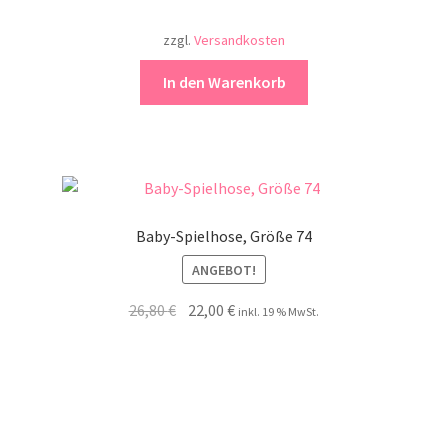
zzgl.
Versandkosten
In den Warenkorb
Baby-Spielhose, Größe 74
ANGEBOT!
Ursprünglicher
Aktueller
26,80
€
22,00
€
inkl. 19 % MwSt.
Preis
Preis
war:
ist:
26,80 €
22,00 €.