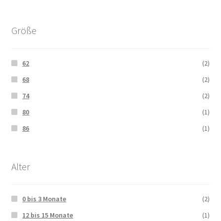
Größe
62
(2)
68
(2)
74
(2)
80
(1)
86
(1)
Alter
0 bis 3 Monate
(2)
12 bis 15 Monate
(1)