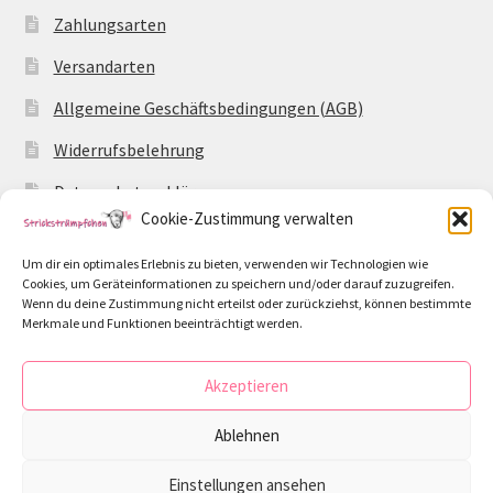
Zahlungsarten
Versandarten
Allgemeine Geschäftsbedingungen (AGB)
Widerrufsbelehrung
Datenschutzerklärung
Cookie-Zustimmung verwalten
Impressum
Um dir ein optimales Erlebnis zu bieten, verwenden wir Technologien wie
Cookie-Richtlinie (EU)
Cookies, um Geräteinformationen zu speichern und/oder darauf zuzugreifen.
Wenn du deine Zustimmung nicht erteilst oder zurückziehst, können bestimmte
Merkmale und Funktionen beeinträchtigt werden.
Akzeptieren
© Strickstrümpfchen 2026
Ablehnen
Datenschutzerklärung
Erstellt mit WooCommerce
.
Einstellungen ansehen