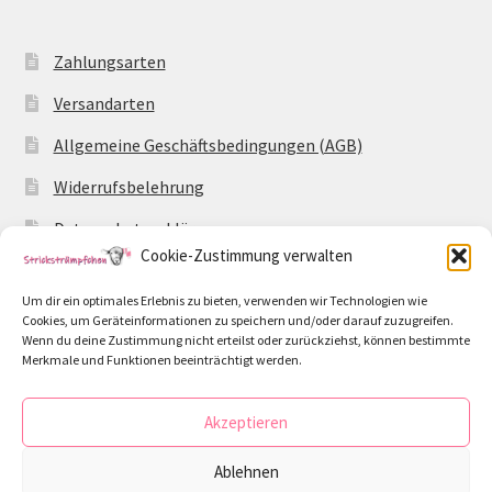
Zahlungsarten
Versandarten
Allgemeine Geschäftsbedingungen (AGB)
Widerrufsbelehrung
Datenschutzerklärung
Cookie-Zustimmung verwalten
Impressum
Um dir ein optimales Erlebnis zu bieten, verwenden wir Technologien wie
Cookie-Richtlinie (EU)
Cookies, um Geräteinformationen zu speichern und/oder darauf zuzugreifen.
Wenn du deine Zustimmung nicht erteilst oder zurückziehst, können bestimmte
Merkmale und Funktionen beeinträchtigt werden.
Akzeptieren
© Strickstrümpfchen 2026
Ablehnen
Datenschutzerklärung
Erstellt mit WooCommerce
.