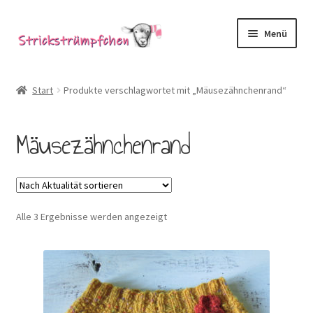
Zur
Zum
Menü
Navigation
Inhalt
springen
springen
Shop
Start
Produkte verschlagwortet mit „Mäusezähnchenrand“
Babysöckchen
Mäusezähnchenrand
Donegal-Jäckchen & Pullis
Spielhosen & Mützen
Nach
Alle 3 Ergebnisse werden angezeigt
Karten
Aktualität
sortiert
Über Strickstrümpfchen
Service