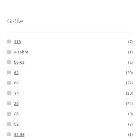
Größe
116
(7)
4 Jahre
(1)
56-62
(2)
62
(20)
68
(32)
74
(20)
80
(22)
86
(9)
92
(7)
92-98
(1)