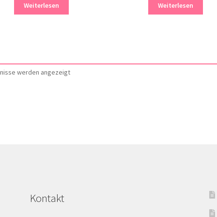
Weiterlesen
Weiterlesen
Nach
bnisse werden angezeigt
Aktualität
sortiert
Kontakt