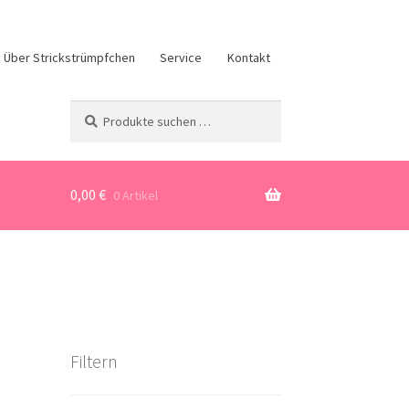
Über Strickstrümpfchen
Service
Kontakt
Suchen
Suchen
nach:
0,00
€
0 Artikel
Filtern