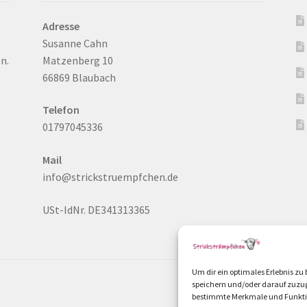
Adresse
Susanne Cahn
n.
Matzenberg 10
66869 Blaubach
Telefon
01797045336
Mail
info@strickstruempfchen.de
USt-IdNr. DE341313365
Um dir ein optimales Erlebnis z
speichern und/oder darauf zuzug
bestimmte Merkmale und Funktio