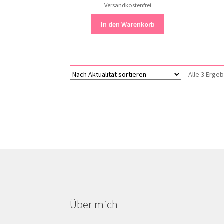
Versandkostenfrei
war:
ist:
59,50 €
35,50 €.
In den Warenkorb
Alle 3 Erge
Über mich