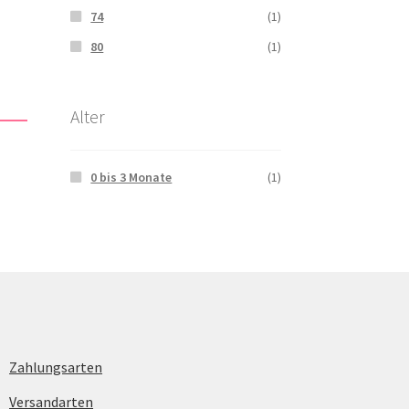
74
(1)
80
(1)
Alter
0 bis 3 Monate
(1)
Zahlungsarten
Versandarten