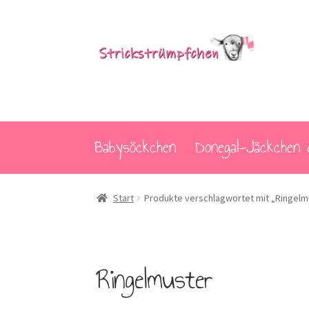
Zur
Zum
Navigation
Inhalt
springen
springen
Babysöckchen
Donegal-Jäckchen 
Start
Produkte verschlagwortet mit „Ringelm
Ringelmuster