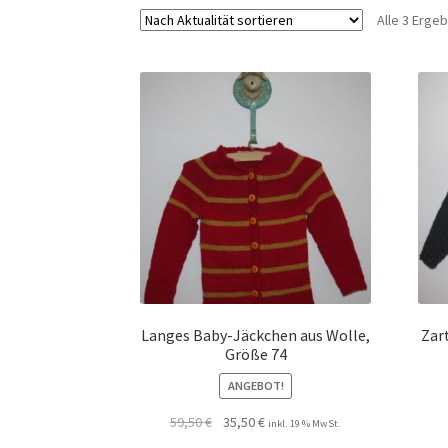
Alle 3 Erge
Langes Baby-Jäckchen aus Wolle,
Zar
Größe 74
ANGEBOT!
Ursprünglicher
Aktueller
59,50
€
35,50
€
inkl. 19 % MwSt.
Preis
Preis