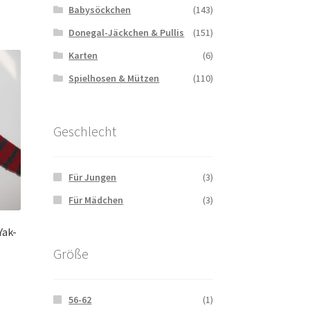
Babysöckchen
(143)
Donegal-Jäckchen & Pullis
(151)
Karten
(6)
Spielhosen & Mützen
(110)
Geschlecht
Für Jungen
(3)
Für Mädchen
(3)
Yak-
Größe
56-62
(1)