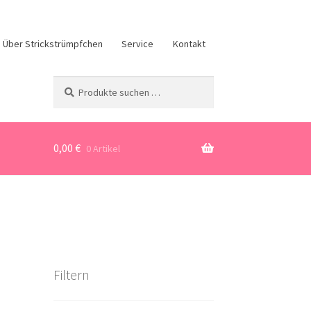
Über Strickstrümpfchen
Service
Kontakt
Suchen
Suchen
nach:
0,00
€
0 Artikel
Filtern