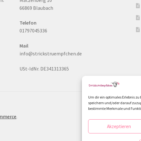
66869 Blaubach
Telefon
01797045336
Mail
info@strickstruempfchen.de
USt-IdNr. DE341313365
Um dir ein optimales Erlebnis z
speichern und/oder darauf zuzug
bestimmte Merkmale und Funktio
ommerce
.
Akzeptieren
C