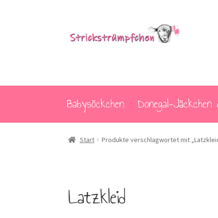
Zur
Zum
Navigation
Inhalt
springen
springen
Babysöckchen
Donegal-Jäckchen 
Start
Produkte verschlagwortet mit „Latzklei
Latzkleid