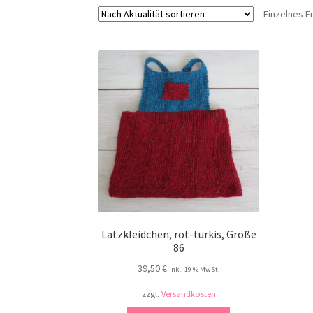
Einzelnes E
Latzkleidchen, rot-türkis, Größe
86
39,50
€
inkl. 19 % MwSt.
zzgl.
Versandkosten